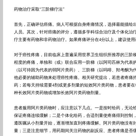
药物治疗采取“三阶梯疗法”
首先，正确评估癌痛。病人可根据自身疼痛情况，选择最能描绘
人员。其次，针对癌痛的评分，遵循多学科综合治疗及个体化治
疗主要有药物和非药物治疗。如果疼痛评分在4分以上，建议使用
对于癌性疼痛，目前临床上普遍采用世界卫生组织所推荐的三阶
程度的疼痛，单独和（或）联合应用一阶梯（以阿司匹林为代表
（以可待因为代表的弱阿片类药）、三阶梯（以吗啡、羟考酮为
他必要的辅助药物来处理癌性疼痛。相关研究提出，若患者疼痛
药；若每天持续需要4剂或更多剂量的短效阿片类药物，患者要在
种长效阿片类药物或增加长效阿片类药物剂量。
患者服用阿片类药物时，应注意以下几点。一是按时给药，无论
保证疼痛连续缓解；二是个体化给药，合适剂量使疼痛得到控制
遵医嘱从小剂量开始，逐渐增加直到疼痛缓解。阿片类药物没有
量；三是注意细节，用药期间关注药物的副反应、患者疼痛是否