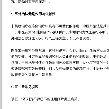
况、活动时有无疼痛发生。
中医外治法无副作用与依赖性
非药物治疗在癌痛治疗中具有不可替代的作用，中医外治法是其
一。中医认为“不通则痛”“不荣则痛”，其病机均为气血运行不畅
外治法当以活血化瘀、行气止痛为主，予以综合调理。
医生常采用穴位贴敷法，选择阿是穴、合谷、膈俞、血海穴及三
痛的功效。耳穴埋豆能够减轻阿片类止痛药的副反应。中药外涂
疼痛，中药泡洗可使化疗致周围神经毒性疼痛，及化疗导致的手
熨烫腹部可有效改善服用阿片类药物患者的便秘症状。中医外治
改善患者的症状与生活质量。
纠正一些常见误区
误区1：不到万不得已不能使用阿片类止痛药。