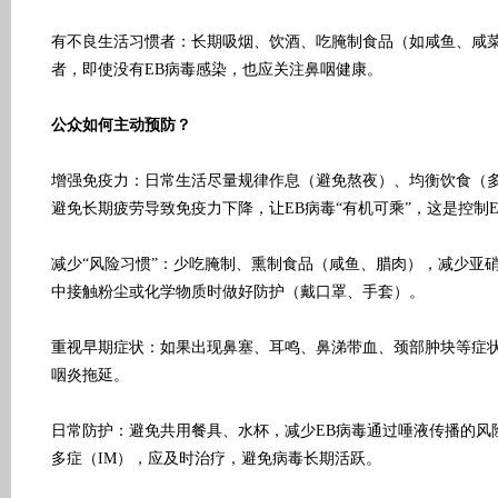
有不良生活习惯者：长期吸烟、饮酒、吃腌制食品（如咸鱼、咸
者，即使没有EB病毒感染，也应关注鼻咽健康。
公众如何主动预防？
增强免疫力：日常生活尽量规律作息（避免熬夜）、均衡饮食（
避免长期疲劳导致免疫力下降，让EB病毒“有机可乘”，这是控制
减少“风险习惯”：少吃腌制、熏制食品（咸鱼、腊肉），减少亚
中接触粉尘或化学物质时做好防护（戴口罩、手套）。
重视早期症状：如果出现鼻塞、耳鸣、鼻涕带血、颈部肿块等症
咽炎拖延。
日常防护：避免共用餐具、水杯，减少EB病毒通过唾液传播的风
多症（IM），应及时治疗，避免病毒长期活跃。