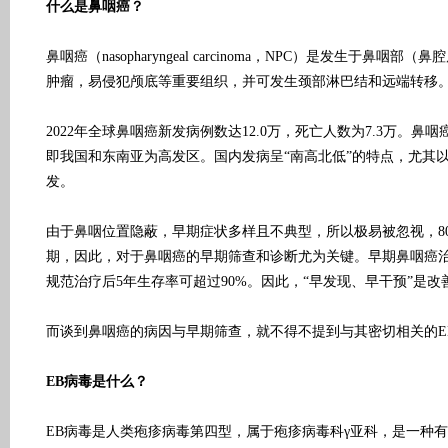
什么是鼻咽癌？
鼻咽癌（nasopharyngeal carcinoma，NPC）是发生于鼻
肿瘤，易侵犯颅底等重要组织，并可发生颈部淋巴结和远端转移
2022年全球鼻咽癌新发病例数达12.0万，死亡人数为7.3万。鼻
即我国和东南亚为高发区。国内发病呈“南高北低”的特点，尤其
发。
由于鼻咽位置隐蔽，早期症状多样且不典型，所以极易被忽视，8
期，因此，对于鼻咽癌的早期筛查和诊断尤为关键。早期鼻咽癌治
规范治疗后5年生存率可超过90%。因此，“早发现、早干预”是
而谈到鼻咽癌的病因与早期筛查，就不得不提到与其密切相关的E
EB病毒是什么？
EB病毒是人类疱疹病毒第四型，属于疱疹病毒科γ亚科，是一种有