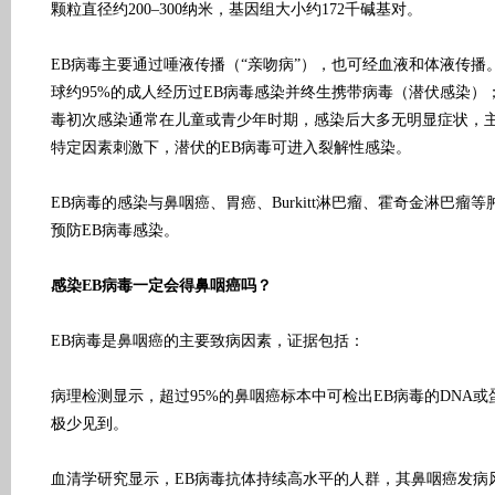
颗粒直径约200–300纳米，基因组大小约172千碱基对。
EB病毒主要通过唾液传播（“亲吻病”），也可经血液和体液传播
球约95%的成人经历过EB病毒感染并终生携带病毒（潜伏感染）；
毒初次感染通常在儿童或青少年时期，感染后大多无明显症状，
特定因素刺激下，潜伏的EB病毒可进入裂解性感染。
EB病毒的感染与鼻咽癌、胃癌、Burkitt淋巴瘤、霍奇金淋巴瘤
预防EB病毒感染。
感染EB病毒一定会得鼻咽癌吗？
EB病毒是鼻咽癌的主要致病因素，证据包括：
病理检测显示，超过95%的鼻咽癌标本中可检出EB病毒的DNA
极少见到。
血清学研究显示，EB病毒抗体持续高水平的人群，其鼻咽癌发病风